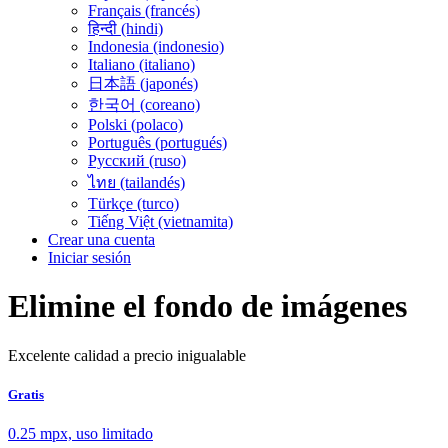
Français (francés)
हिन्दी (hindi)
Indonesia (indonesio)
Italiano (italiano)
日本語 (japonés)
한국어 (coreano)
Polski (polaco)
Português (portugués)
Русский (ruso)
ไทย (tailandés)
Türkçe (turco)
Tiếng Việt (vietnamita)
Crear una cuenta
Iniciar sesión
Elimine el fondo de imágenes
Excelente calidad a precio inigualable
Gratis
0.25 mpx, uso limitado