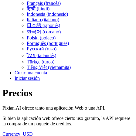
Français (francés)
हिन्दी (hindi)
Indonesia (indonesio)
Italiano (italiano)
日本語 (japonés)
한국어 (coreano)
Polski (polaco)
Português (portugués)
Русский (ruso)
ไทย (tailandés)
Türkçe (turco)
Tiếng Việt (vietnamita)
Crear una cuenta
Iniciar sesión
Precios
Pixian.AI ofrece tanto una aplicación Web o una API.
Si bien la aplicación web ofrece cierto uso gratuito, la API requiere
la compra de un paquete de créditos.
Currency: USD