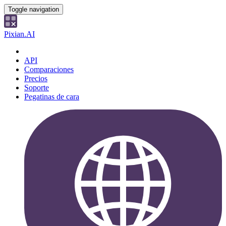
Toggle navigation
Pixian.AI
API
Comparaciones
Precios
Soporte
Pegatinas de cara