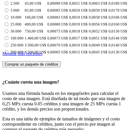
2.500
45,00 US$
0,00090 US$
0,0021 US$
0,0063 US$
0,0180 US$
5.000
85,00 US$
0,00085 US$
0,0020 US$
0,0059 US$
0,0170 US$
10.000
166,00 US$
0,00083 US$
0,0019 US$
0,0058 US$
0,0166 US$
25.000
400,00 US$
0,00080 US$
0,0019 US$
0,0056 US$
0,0160 US$
50.000
750,00 US$
0,00075 US$
0,0018 US$
0,0052 US$
0,0150 US$
100.000
1.460,00 US$
0,00073 US$
0,0017 US$
0,0051 US$
0,0146 US$
250.000
3.500,00 US$
0,00070 US$
0,0016 US$
0,0049 US$
0,0140 US$
500.000
6.500,00 US$
0,00065 US$
0,0015 US$
0,0045 US$
0,0130 US$
Mostrar más opciones
Comprar un paquete de créditos
¿Cuánto cuesta una imagen?
Usamos una fórmula basada en los megapíxeles para calcular el
costo de una imagen. Está diseñada de tal modo que una imagen de
0,25 MPx cuesta 0.05 créditos y una imagen de 25 MPx cuesta 1
crédito, y los demás precios son proporcionales.
Esta es una tabla de ejemplos de tamaños de imágenes y el costo
correspondiente en créditos, junto con el precio por imagen al
comprar el paquete de créditos más pequeño: