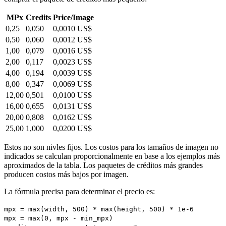
MPx
Credits
Price/Image
0,25
0,050
0,0010 US$
0,50
0,060
0,0012 US$
1,00
0,079
0,0016 US$
2,00
0,117
0,0023 US$
4,00
0,194
0,0039 US$
8,00
0,347
0,0069 US$
12,00
0,501
0,0100 US$
16,00
0,655
0,0131 US$
20,00
0,808
0,0162 US$
25,00
1,000
0,0200 US$
Estos no son nivles fijos. Los costos para los tamaños de imagen no
indicados se calculan proporcionalmente en base a los ejemplos más
aproximados de la tabla. Los paquetes de créditos más grandes
producen costos más bajos por imagen.
La fórmula precisa para determinar el precio es:
mpx = max(width, 500) * max(height, 500) * 1e-6
mpx = max(0, mpx - min_mpx)