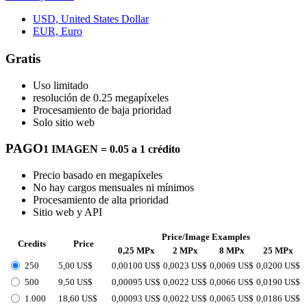
USD, United States Dollar
EUR, Euro
Gratis
Uso limitado
resolución de 0.25 megapíxeles
Procesamiento de baja prioridad
Solo sitio web
PAGO
1 IMAGEN = 0.05 a 1 crédito
Precio basado en megapíxeles
No hay cargos mensuales ni mínimos
Procesamiento de alta prioridad
Sitio web y API
Price/Image Examples
Credits
Price
0,25 MPx
2 MPx
8 MPx
25 MPx
250
5,00 US$
0,00100 US$
0,0023 US$
0,0069 US$
0,0200 US$
500
9,50 US$
0,00095 US$
0,0022 US$
0,0066 US$
0,0190 US$
1.000
18,60 US$
0,00093 US$
0,0022 US$
0,0065 US$
0,0186 US$